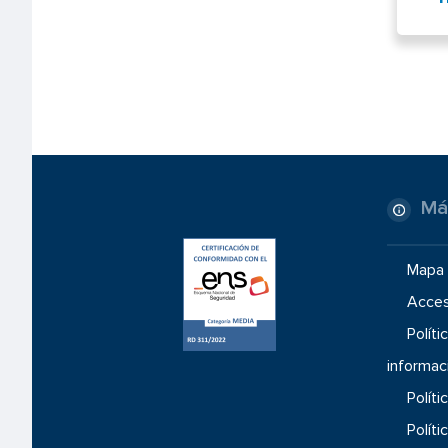
Má
Mapa 
Acces
Políti
informac
Políti
Políti