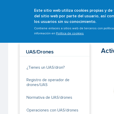
Este sitio web utiliza cookies propias y de
del sitio web por parte del usuario, así c
los usuarios sin su conocimiento.
Sobrescribir
Inicio
Ámbitos
UAS/Drones
Actividades o 
Contiene enlaces a sitios web de terceros con polític
información en
Política de cookies
enlaces
de
ayuda
Acti
UAS/Drones
a
la
¿Tienes un UAS/dron?
navegación
Registro de operador de
drones/UAS
Normativa de UAS/drones
Operaciones con UAS/drones