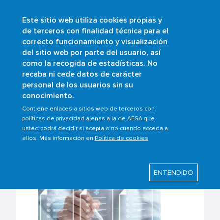
Este sitio web utiliza cookies propias y
Pasar
de terceros con finalidad técnica para el
al
correcto funcionamiento y visualización
contenido
Buscar
del sitio web por parte del usuario, así
principal
como la recogida de estadísticas. No
Sobrescribir
Inicio
Ámbitos
recaba ni cede datos de carácter
Licencias y medicina aeronáutica
enlaces
personal de los usuarios sin su
conocimiento.
de
ayuda
Contiene enlaces a sitios web de terceros con
políticas de privacidad ajenas a la de AESA que
Licencias y medicina
a
usted podrá decidir si acepta o no cuando acceda a
aeronaútica
la
ellos. Más información en
Política de cookies
navegación
ENTENDIDO