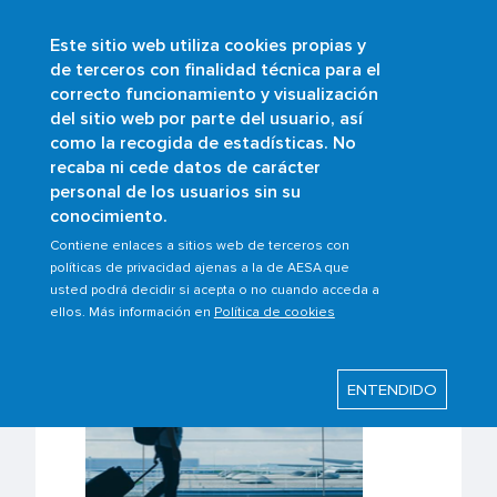
Este sitio web utiliza cookies propias y
Pasar
de terceros con finalidad técnica para el
al
correcto funcionamiento y visualización
contenido
Buscar
del sitio web por parte del usuario, así
principal
como la recogida de estadísticas. No
Sobrescribir
Inicio
Ámbitos
recaba ni cede datos de carácter
Derechos de los pasajeros
enlaces
personal de los usuarios sin su
conocimiento.
de
ayuda
Contiene enlaces a sitios web de terceros con
políticas de privacidad ajenas a la de AESA que
Derechos de los pasajeros
a
usted podrá decidir si acepta o no cuando acceda a
la
ellos. Más información en
Política de cookies
navegación
ENTENDIDO