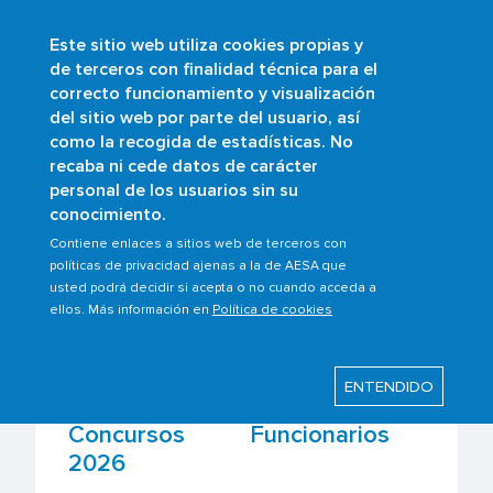
Este sitio web utiliza cookies propias y
Pasar
de terceros con finalidad técnica para el
al
correcto funcionamiento y visualización
contenido
Buscar
del sitio web por parte del usuario, así
principal
como la recogida de estadísticas. No
Sobrescribir
Inicio
¿Quiénes somos?
Empleo público
recaba ni cede datos de carácter
enlaces
personal de los usuarios sin su
conocimiento.
de
ayuda
Contiene enlaces a sitios web de terceros con
Empleo público
políticas de privacidad ajenas a la de AESA que
a
usted podrá decidir si acepta o no cuando acceda a
la
ellos. Más información en
Política de cookies
Fecha de la convocatoria
navegación
ENTENDIDO
Concursos Funcionarios
2026