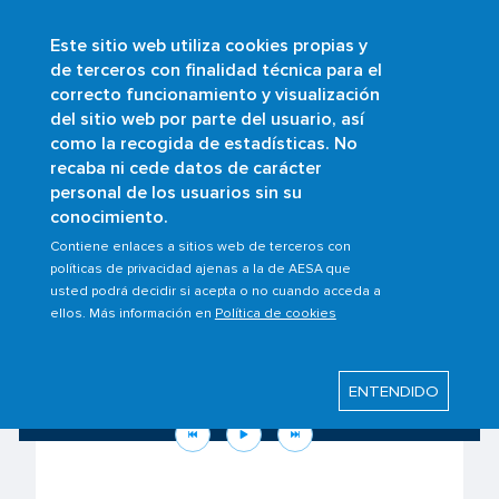
Este sitio web utiliza cookies propias y
Pasar
de terceros con finalidad técnica para el
al
correcto funcionamiento y visualización
contenido
Buscar
del sitio web por parte del usuario, así
principal
como la recogida de estadísticas. No
recaba ni cede datos de carácter
personal de los usuarios sin su
conocimiento.
Contiene enlaces a sitios web de terceros con
políticas de privacidad ajenas a la de AESA que
usted podrá decidir si acepta o no cuando acceda a
ellos. Más información en
Política de cookies
Conoce tus derechos como pasajero
ante la situación en Oriente Medio
ENTENDIDO