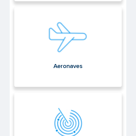
Aeronaves
Aeronaves
Navegación aérea