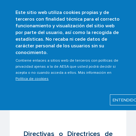
Este sitio web utiliza cookies propias y de
Pasar
terceros con finalidad técnica para el correcto
al
funcionamiento y visualización del sitio web
contenido
Buscar
por parte del usuario, así como la recogida de
principal
estadísticas. No recaba ni cede datos de
Sobrescribir
Inicio
Prom. de Seguridad
carácter personal de los usuarios sin su
Directivas y Material Guía
enlaces
conocimiento.
de
Contiene enlaces a sitios web de terceros con políticas de
privacidad ajenas a la de AESA que usted podrá decidir si
ayuda
acepta o no cuando acceda a ellos. Más información en
Última modificación: Martes, 27 Agosto 2024
a
Política de cookies
la
navegación
Directivas y Material
ENTENDID
Guía
Directivas o Directrices de