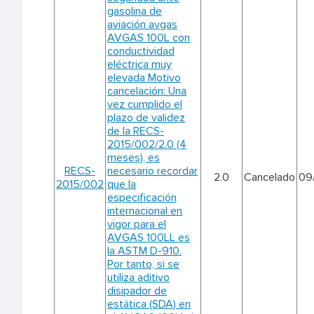
gasolina de
aviación avgas
AVGAS 100L con
conductividad
eléctrica muy
elevada Motivo
cancelación: Una
vez cumplido el
plazo de validez
de la RECS-
2015/002/2.0 (4
meses), es
RECS-
necesario recordar
2.0
Cancelado
09
2015/002
que la
especificación
internacional en
vigor para el
AVGAS 100LL es
la ASTM D-910.
Por tanto, si se
utiliza aditivo
disipador de
estática (SDA) en