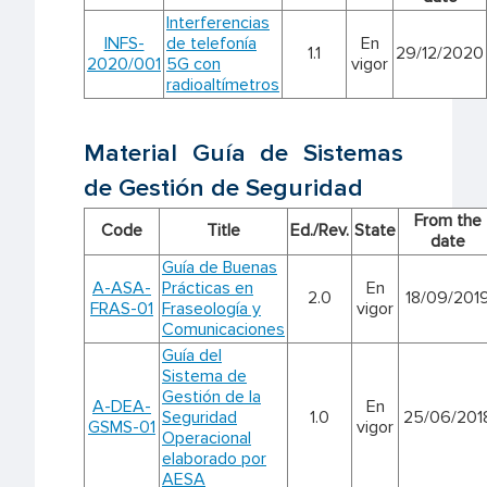
Interferencias
INFS-
de telefonía
En
1.1
29/12/2020
2020/001
5G con
vigor
radioaltímetros
Material Guía de Sistemas
de Gestión de Seguridad
From the
Code
Title
Ed./Rev.
State
date
Guía de Buenas
A-ASA-
Prácticas en
En
2.0
18/09/201
FRAS-01
Fraseología y
vigor
Comunicaciones
Guía del
Sistema de
Gestión de la
A-DEA-
En
Seguridad
1.0
25/06/201
GSMS-01
vigor
Operacional
elaborado por
AESA