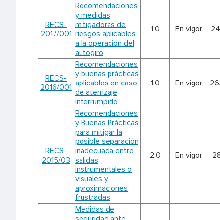
Recomendaciones
y medidas
RECS-
mitigadoras de
1.0
En vigor
24
2017/001
riesgos aplicables
a la operación del
autogiro
Recomendaciones
y buenas prácticas
RECS-
aplicables en caso
1.0
En vigor
26
2016/001
de aterrizaje
interrumpido
Recomendaciones
y Buenas Prácticas
para mitigar la
posible separación
RECS-
inadecuada entre
2.0
En vigor
28
2015/03
salidas
instrumentales o
visuales y
aproximaciones
frustradas
Medidas de
seguridad ante