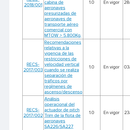
cabina de
1.0
En vigor
28
2018/001
aeronaves
presurizadas de
aeronaves de
transporte aéreo
comercial con
MTOW > 5.800Kg.
Recomendaciones
relativas a la
vigencia de las
restricciones de
RECS-
velocidad vertical
1.0
En vigor
03
2017/003
cuando se realiza
separación de
tráficos por
regímenes de
ascenso/descenso
Análisis
operacional del
RECS-
actuador de pitch
1.0
En vigor
23
2017/002
Trim de la flota de
aeronaves
SA226/SA227