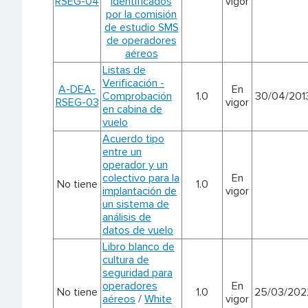
RSEG-04
identificados
vigor
por la comisión
de estudio SMS
de operadores
aéreos
Listas de
Verificación -
A-DEA-
En
Comprobación
1.0
30/04/201
RSEG-03
vigor
en cabina de
vuelo
Acuerdo tipo
entre un
operador y un
colectivo para la
En
No tiene
1.0
implantación de
vigor
un sistema de
análisis de
datos de vuelo
Libro blanco de
cultura de
seguridad para
operadores
En
No tiene
1.0
25/03/202
aéreos
/
White
vigor