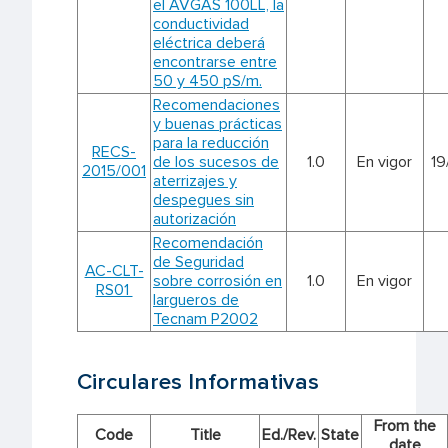
el AVGAS 100LL, la
conductividad
eléctrica deberá
encontrarse entre
50 y 450 pS/m.
Recomendaciones
y buenas prácticas
para la reducción
RECS-
de los sucesos de
1.0
En vigor
19
2015/001
aterrizajes y
despegues sin
autorización
Recomendación
de Seguridad
AC-CLT-
sobre corrosión en
1.0
En vigor
RS01
largueros de
Tecnam P2002
Circulares Informativas
From the
Code
Title
Ed./Rev.
State
date