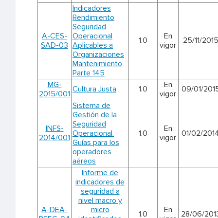
Indicadores
Rendimiento
Seguridad
A-CES-
Operacional
En
1.0
25/11/201
SAD-03
Aplicables a
vigor
Organizaciones
Mantenimiento
Parte 145
MG-
En
Cultura Justa
1.0
09/01/201
2015/001
vigor
Sistema de
Gestión de la
Seguridad
INFS-
En
Operacional.
1.0
01/02/201
2014/001
vigor
Guías para los
operadores
aéreos
Informe de
indicadores de
seguridad a
nivel macro y
A-DEA-
micro
En
1.0
28/06/201