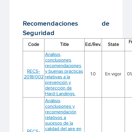
Recomendaciones de
Seguridad
F
Code
Title
Ed./Rev.
State
Análisis,
conclusiones,
recomendaciones
RECS-
y buenas prácticas
1.0
En vigor
01
2018/002
relativas a la
prevención y
detección de
Hard-Landings.
Análisis,
conclusiones y
recomendación
relativos a
sucesos de la
calidad del aire en
RECS-