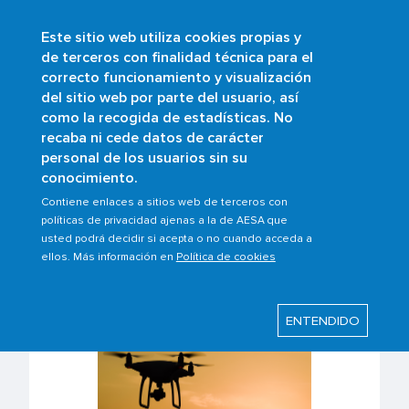
Este sitio web utiliza cookies propias y
Pasar
de terceros con finalidad técnica para el
al
correcto funcionamiento y visualización
contenido
Buscar
del sitio web por parte del usuario, así
principal
como la recogida de estadísticas. No
Sobrescribir
Inicio
Ámbitos
UAS/Drones
recaba ni cede datos de carácter
Operaciones con UAS/drones
enlaces
personal de los usuarios sin su
conocimiento.
de
ayuda
Contiene enlaces a sitios web de terceros con
Operaciones con
políticas de privacidad ajenas a la de AESA que
a
usted podrá decidir si acepta o no cuando acceda a
UAS/drones
la
ellos. Más información en
Política de cookies
navegación
ENTENDIDO