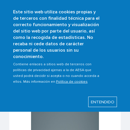
Este sitio web utiliza cookies propias y
Skip
de terceros con finalidad técnica para el
to
correcto funcionamiento y visualización
main
Buscar
del sitio web por parte del usuario, así
content
como la recogida de estadísticas. No
Breadcrumb
Home
Scopes
Air operations
recaba ni cede datos de carácter
Non-commercial operations with complex
personal de los usuarios sin su
NCC aircraft
conocimiento.
Contiene enlaces a sitios web de terceros con
políticas de privacidad ajenas a la de AESA que
Non-commercial
usted podrá decidir si acepta o no cuando acceda a
ellos. Más información en
Política de cookies
operations with complex
NCC aircraft
ENTENDIDO