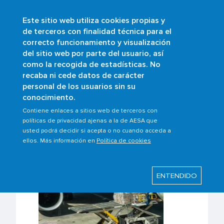
Este sitio web utiliza cookies propias y
Skip
de terceros con finalidad técnica para el
to
correcto funcionamiento y visualización
main
Buscar
del sitio web por parte del usuario, así
content
como la recogida de estadísticas. No
Breadcrumb
Home
Organisations
recaba ni cede datos de carácter
Ground Handling Service Providers
personal de los usuarios sin su
conocimiento.
Contiene enlaces a sitios web de terceros con
políticas de privacidad ajenas a la de AESA que
Ground Handling Service
usted podrá decidir si acepta o no cuando acceda a
Providers
ellos. Más información en
Política de cookies
ENTENDIDO