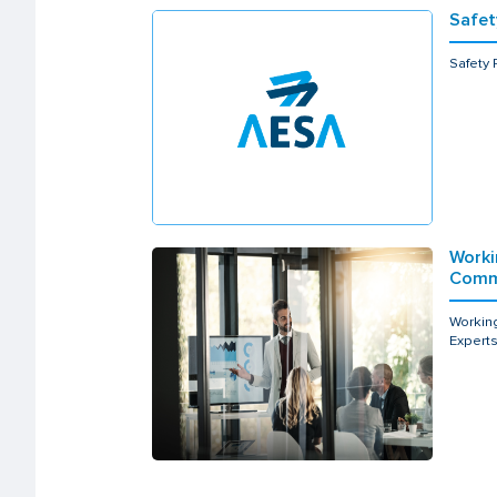
Safet
Safety
Worki
Commi
Workin
Expert