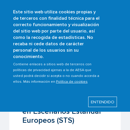
Este sitio web utiliza cookies propias y
Pasar
de terceros con finalidad técnica para el
al
correcto funcionamiento y visualización
contenido
Buscar
del sitio web por parte del usuario, así
principal
como la recogida de estadísticas. No
Sobrescribir
Inicio
Ámbitos
UAS/Drones
recaba ni cede datos de carácter
Entidades de formación UAS/Drones
enlaces
personal de los usuarios sin su
Entidades de formación en Escenarios
conocimiento.
de
Estándar Europeos (STS)
ayuda
Contiene enlaces a sitios web de terceros con
políticas de privacidad ajenas a la de AESA que
a
usted podrá decidir si acepta o no cuando acceda a
la
Última modificación: Martes, 14 Abril 2026
ellos. Más información en
Política de cookies
navegación
Entidades de formación
ENTENDIDO
en Escenarios Estándar
Europeos (STS)