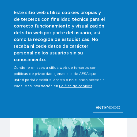
Este sitio web utiliza cookies propias y
Skip
de terceros con finalidad técnica para el
to
correcto funcionamiento y visualización
main
Buscar
del sitio web por parte del usuario, así
content
como la recogida de estadísticas. No
Breadcrumb
Home
Scopes
Air navigation
recaba ni cede datos de carácter
Airspace
personal de los usuarios sin su
conocimiento.
Contiene enlaces a sitios web de terceros con
Airspace
políticas de privacidad ajenas a la de AESA que
usted podrá decidir si acepta o no cuando acceda a
ellos. Más información en
Política de cookies
ENTENDIDO