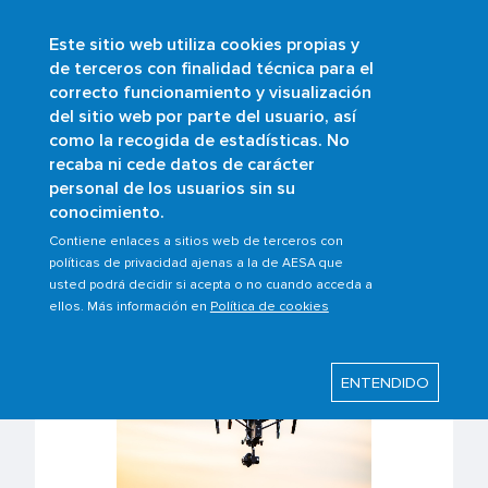
Este sitio web utiliza cookies propias y
Skip
de terceros con finalidad técnica para el
to
correcto funcionamiento y visualización
main
Buscar
del sitio web por parte del usuario, así
content
como la recogida de estadísticas. No
Breadcrumb
Home
Scopes
UAS/Drones
recaba ni cede datos de carácter
UAS/Drones Training Entities
personal de los usuarios sin su
conocimiento.
Contiene enlaces a sitios web de terceros con
UAS/Drones Training
políticas de privacidad ajenas a la de AESA que
usted podrá decidir si acepta o no cuando acceda a
Entities
ellos. Más información en
Política de cookies
ENTENDIDO