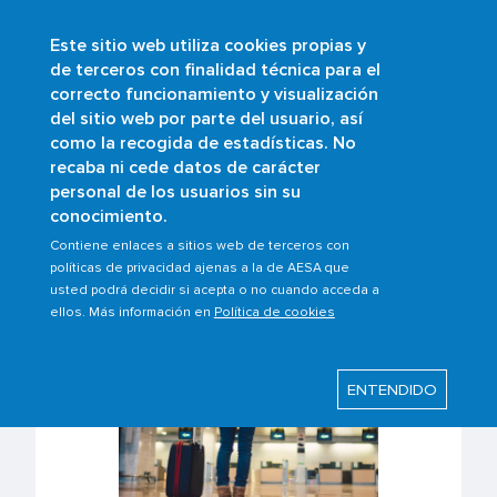
Este sitio web utiliza cookies propias y
Skip
de terceros con finalidad técnica para el
to
correcto funcionamiento y visualización
main
Buscar
del sitio web por parte del usuario, así
content
como la recogida de estadísticas. No
Breadcrumb
Home
Scopes
Airports
Slots
recaba ni cede datos de carácter
personal de los usuarios sin su
conocimiento.
Slots
Contiene enlaces a sitios web de terceros con
políticas de privacidad ajenas a la de AESA que
usted podrá decidir si acepta o no cuando acceda a
ellos. Más información en
Política de cookies
ENTENDIDO