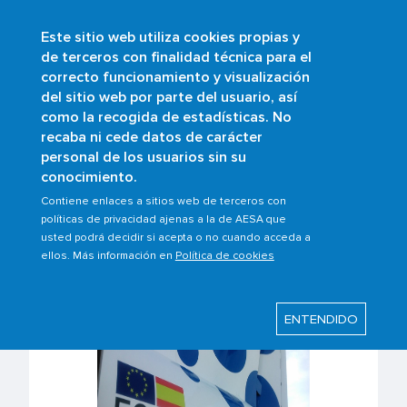
Este sitio web utiliza cookies propias y
Skip
de terceros con finalidad técnica para el
to
correcto funcionamiento y visualización
main
Buscar
del sitio web por parte del usuario, así
content
como la recogida de estadísticas. No
Breadcrumb
Home
Scopes
Aircrafts
recaba ni cede datos de carácter
Registration of civil aircraft registrations
personal de los usuarios sin su
conocimiento.
Contiene enlaces a sitios web de terceros con
Registration of civil
políticas de privacidad ajenas a la de AESA que
usted podrá decidir si acepta o no cuando acceda a
aircraft registrations
ellos. Más información en
Política de cookies
ENTENDIDO