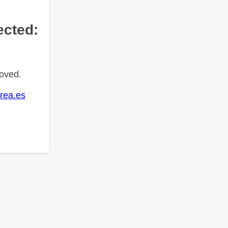
ected:
oved.
rea.es