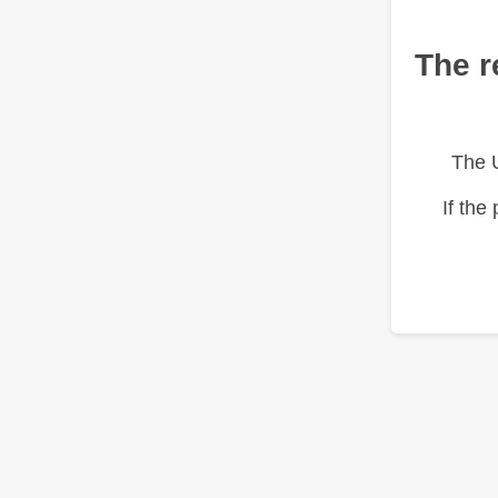
The r
The 
If the