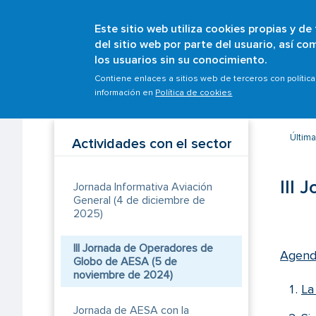
Este sitio web utiliza cookies propias y de
del sitio web por parte del usuario, así c
los usuarios sin su conocimiento.
Sobrescribir
Inicio
Ámbitos
Aviación general
Actividade
Contiene enlaces a sitios web de terceros con polític
información en
Política de cookies
enlaces
de
ayuda
Última
Actividades con el sector
a
la
III 
Jornada Informativa Aviación
navegación
General (4 de diciembre de
2025)
III Jornada de Operadores de
Agend
Globo de AESA (5 de
noviembre de 2024)
La
Jornada de AESA con la