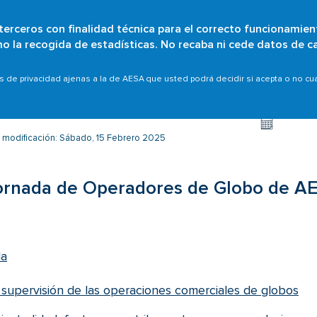
 terceros con finalidad técnica para el correcto funcionamien
Pasar
omo la recogida de estadísticas. No recaba ni cede datos de c
¿Quiénes somos?
Particulares
Organizaciones
Ámb
al
contenido
s con el sector
III Jornada de Operadores de Globo de A
as de privacidad ajenas a la de AESA que usted podrá decidir si acepta o no c
principal
 modificación: Sábado, 15 Febrero 2025
Jornada de Operadores de Globo de A
a
 supervisión de las operaciones comerciales de globos