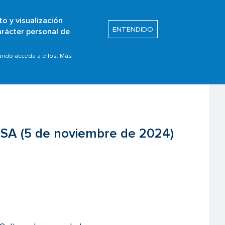
to y visualización
Buscar
ENTENDIDO
arácter personal de
itos
Prom. de Seguridad
ESA (5 de noviembre de 2024)
uando acceda a ellos. Más
ESA (5 de noviembre de 2024)