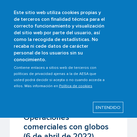
Este sitio web utiliza cookies propias y
Pasar
de terceros con finalidad técnica para el
al
correcto funcionamiento y visualización
contenido
Buscar
del sitio web por parte del usuario, así
principal
como la recogida de estadísticas. No
Sobrescribir
Inicio
Ámbitos
Aviación general
recaba ni cede datos de carácter
Actividades con el sector
enlaces
personal de los usuarios sin su
Encuentro de Trabajo Operaciones
conocimiento.
de
comerciales con globos (6 de abril de 2022)
ayuda
Contiene enlaces a sitios web de terceros con
políticas de privacidad ajenas a la de AESA que
a
usted podrá decidir si acepta o no cuando acceda a
la
Última modificación: Martes, 7 Febrero 2023
ellos. Más información en
Política de cookies
navegación
Encuentro de Trabajo
ENTENDIDO
Operaciones
comerciales con globos
(6 de abril de 2022)