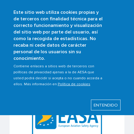
Este sitio web utiliza cookies propias y
Pasar
de terceros con finalidad técnica para el
al
correcto funcionamiento y visualización
contenido
Buscar
del sitio web por parte del usuario, así
principal
como la recogida de estadísticas. No
Sobrescribir
Inicio
Ámbitos
Aeronaves
recaba ni cede datos de carácter
Aeronavegabilidad inicial
enlaces
personal de los usuarios sin su
conocimiento.
de
ayuda
Contiene enlaces a sitios web de terceros con
Aeronavegabilidad inicial
políticas de privacidad ajenas a la de AESA que
a
usted podrá decidir si acepta o no cuando acceda a
la
ellos. Más información en
Política de cookies
navegación
ENTENDIDO