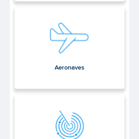
Aeronaves
Aeronaves
Navegación aérea