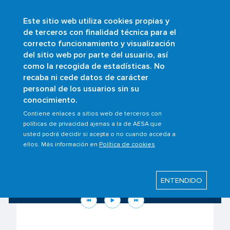
Este sitio web utiliza cookies propias y
Pasar
de terceros con finalidad técnica para el
al
correcto funcionamiento y visualización
contenido
Buscar
del sitio web por parte del usuario, así
principal
como la recogida de estadísticas. No
recaba ni cede datos de carácter
personal de los usuarios sin su
conocimiento.
Contiene enlaces a sitios web de terceros con
políticas de privacidad ajenas a la de AESA que
usted podrá decidir si acepta o no cuando acceda a
ellos. Más información en
Política de cookies
Conoce tus derechos como pasajero
ante la situación en Oriente Medio
ENTENDIDO