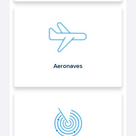
Aeronaves
Aeronaves
Navegación aérea