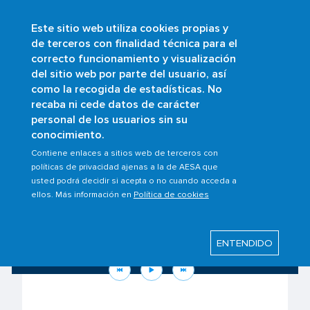
Este sitio web utiliza cookies propias y
Pasar
de terceros con finalidad técnica para el
al
correcto funcionamiento y visualización
contenido
Buscar
del sitio web por parte del usuario, así
principal
como la recogida de estadísticas. No
recaba ni cede datos de carácter
personal de los usuarios sin su
conocimiento.
Contiene enlaces a sitios web de terceros con
políticas de privacidad ajenas a la de AESA que
usted podrá decidir si acepta o no cuando acceda a
ellos. Más información en
Política de cookies
Conoce tus derechos como pasajero
ante la situación en Oriente Medio
ENTENDIDO