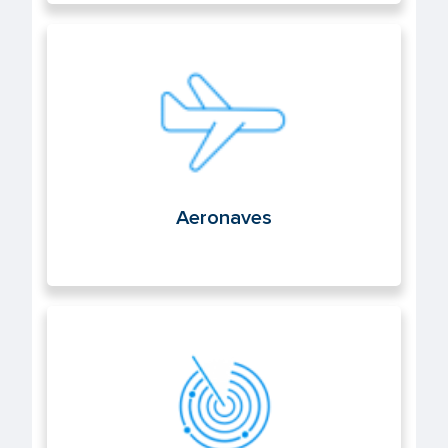
Aeronaves
Aeronaves
Navegación aérea