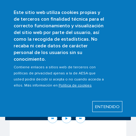
Este sitio web utiliza cookies propias y
Pasar
de terceros con finalidad técnica para el
al
correcto funcionamiento y visualización
contenido
Buscar
del sitio web por parte del usuario, así
principal
como la recogida de estadísticas. No
recaba ni cede datos de carácter
personal de los usuarios sin su
conocimiento.
Contiene enlaces a sitios web de terceros con
políticas de privacidad ajenas a la de AESA que
usted podrá decidir si acepta o no cuando acceda a
ellos. Más información en
Política de cookies
Conoce tus derechos como pasajero
ante la situación en Oriente Medio
ENTENDIDO