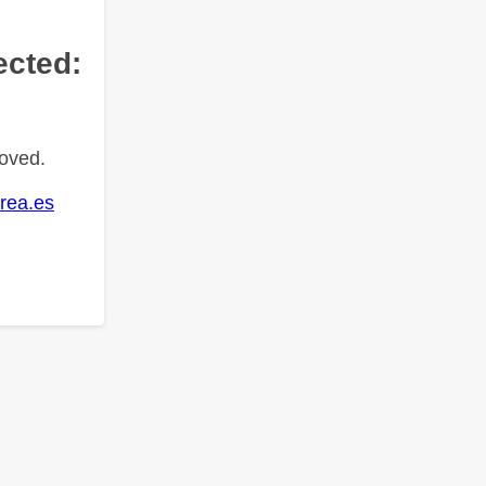
ected:
oved.
rea.es