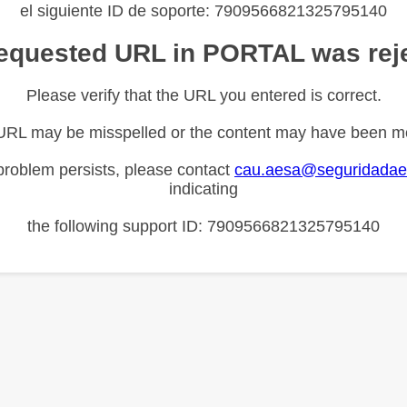
el siguiente ID de soporte: 7909566821325795140
equested URL in PORTAL was rej
Please verify that the URL you entered is correct.
URL may be misspelled or the content may have been m
 problem persists, please contact
cau.aesa@seguridadae
indicating
the following support ID: 7909566821325795140