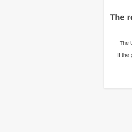
The r
The 
If the