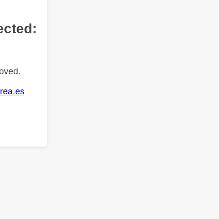
ected:
oved.
rea.es