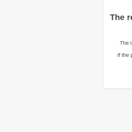
The r
The 
If the