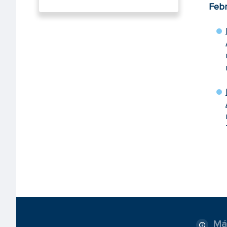
Febr
Má