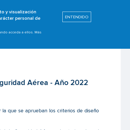
to y visualización
Buscar
ENTENDIDO
arácter personal de
itos
Prom. de Seguridad
uando acceda a ellos. Más
eguridad Aérea - Año 2022
 la que se aprueban los criterios de diseño