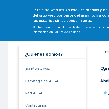
Este sitio web utiliza cookies propias y de
del sitio web por parte del usuario, así c
los usuarios sin su conocimiento.
Sobrescribir
Inicio
¿Quiénes somos?
Normativa AESA
Re
Contiene enlaces a sitios web de terceros con polític
Resoluciones de la Agencia Estatal de Seguridad
información en
Política de cookies
enlaces
de
ayuda
a
Últ
¿Quiénes somos?
la
navegación
Re
¿Qué es Aesa?
Abril
Estrategia de AESA
Red AESA
Contáctanos