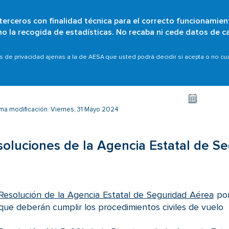
 terceros con finalidad técnica para el correcto funcionamien
Pasar
omo la recogida de estadísticas. No recaba ni cede datos de c
¿Quiénes somos?
Particulares
Organizaciones
Ámb
al
contenido
soluciones de la Agencia Estatal de Seguridad Aérea
as de privacidad ajenas a la de AESA que usted podrá decidir si acepta o no c
principal
 Aérea - Año 2022
ima modificación: Viernes, 31 Mayo 2024
soluciones de la Agencia Estatal de S
Resolución de la Agencia Estatal de Seguridad Aérea
por
que deberán cumplir los procedimientos civiles de vuelo