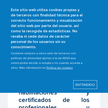
Este sitio web utiliza cookies propias y
Pasar
de terceros con finalidad técnica para el
al
correcto funcionamiento y visualización
contenido
Buscar
del sitio web por parte del usuario, así
principal
como la recogida de estadísticas. No
recaba ni cede datos de carácter
personal de los usuarios sin su
Última modificación: Viernes, 19 Junio 2020
conocimiento.
AESA publica las
Contiene enlaces a sitios web de terceros con
políticas de privacidad ajenas a la de AESA que
exenciones para la
usted podrá decidir si acepta o no cuando acceda a
ellos. Más información en
Política de cookies
extensión de los
periodos de validez de
las licencias,
ENTENDIDO
habilitaciones y
certificados de los
profesionales y