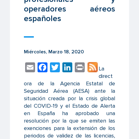
operadores aéreos
españoles
Miércoles, Marzo 18, 2020
E
F
T
Li
Pr
La
m
ac
wi
n
in
direct
ora de la Agencia Estatal de
ail
e
tt
k
t
Seguridad Aérea (AESA) ante la
b
er
e
situación creada por la crisis global
o
dI
del COVID-19 y el Estado de Alerta
en España ha aprobado una
o
n
resolución por la que se emiten las
k
exenciones para la extensión de los
periodos de validez de las licencias,