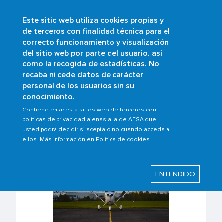
Este sitio web utiliza cookies propias y
Pasar
de terceros con finalidad técnica para el
al
correcto funcionamiento y visualización
contenido
Buscar
del sitio web por parte del usuario, así
principal
como la recogida de estadísticas. No
Sobrescribir
Inicio
Ámbitos
Sostenibilidad
recaba ni cede datos de carácter
Evaluación ambiental
enlaces
personal de los usuarios sin su
conocimiento.
de
ayuda
Contiene enlaces a sitios web de terceros con
Evaluación ambiental
políticas de privacidad ajenas a la de AESA que
a
usted podrá decidir si acepta o no cuando acceda a
la
ellos. Más información en
Política de cookies
navegación
ENTENDIDO