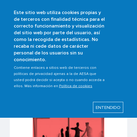
Este sitio web utiliza cookies propias y
Pasar
de terceros con finalidad técnica para el
al
correcto funcionamiento y visualización
contenido
Buscar
del sitio web por parte del usuario, así
principal
como la recogida de estadísticas. No
Sobrescribir
Inicio
Ámbitos
Normativas
recaba ni cede datos de carácter
Normativa security
enlaces
personal de los usuarios sin su
conocimiento.
de
ayuda
Contiene enlaces a sitios web de terceros con
Normativa security
políticas de privacidad ajenas a la de AESA que
a
usted podrá decidir si acepta o no cuando acceda a
la
ellos. Más información en
Política de cookies
navegación
ENTENDIDO