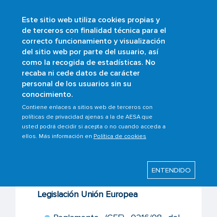
Este sitio web utiliza cookies propias y
Pasar
de terceros con finalidad técnica para el
al
correcto funcionamiento y visualización
contenido
Buscar
del sitio web por parte del usuario, así
principal
como la recogida de estadísticas. No
Sobrescribir
Inicio
Ámbitos
Formación y exámenes
recaba ni cede datos de carácter
Programa de Evaluación de Simuladores de
enlaces
personal de los usuarios sin su
Vuelo (FSTD)
conocimiento.
de
Normativa
ayuda
Contiene enlaces a sitios web de terceros con
políticas de privacidad ajenas a la de AESA que
a
usted podrá decidir si acepta o no cuando acceda a
la
Última modificación: Miércoles, 8 Febrero 2023
ellos. Más información en
Política de cookies
navegación
Normativa
ENTENDIDO
Legislación Unión Europea