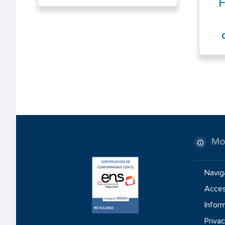
F
Mo
Navig
Access
Inform
Privac