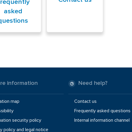
requently
asked
questions
re information
Need help?
ation map
Contact us
ibility
Frequently asked questions
ation security policy
Internal information channel
y policy and legal notice