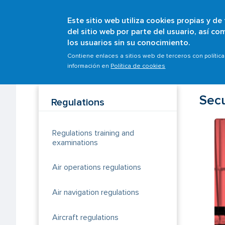
Este sitio web utiliza cookies propias y de
del sitio web por parte del usuario, así c
los usuarios sin su conocimiento.
Breadcrumb
Home
Scopes
Regulations
Security regula
Contiene enlaces a sitios web de terceros con polític
información en
Política de cookies
Secu
Regulations
Regulations training and
examinations
Air operations regulations
Air navigation regulations
Aircraft regulations