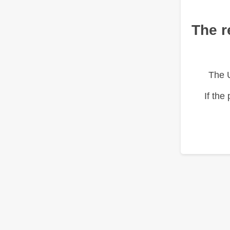
The r
The 
If the