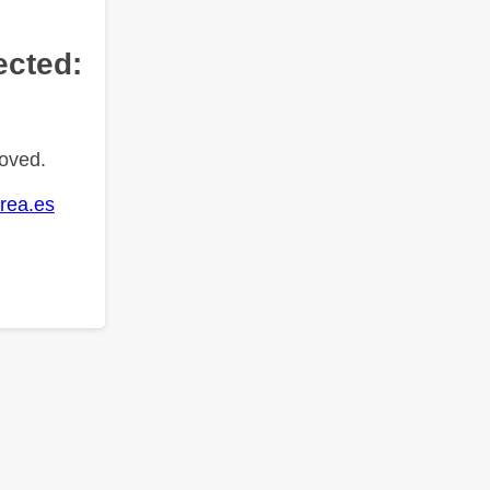
ected:
oved.
rea.es