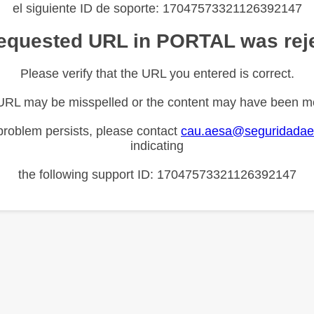
el siguiente ID de soporte: 17047573321126392147
equested URL in PORTAL was rej
Please verify that the URL you entered is correct.
URL may be misspelled or the content may have been m
 problem persists, please contact
cau.aesa@seguridadae
indicating
the following support ID: 17047573321126392147