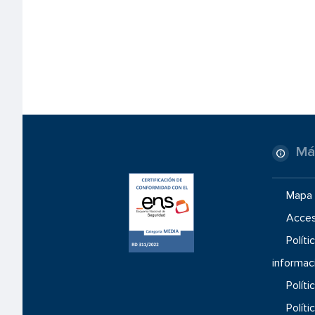
Má
Mapa 
Acces
Políti
informac
Políti
Políti