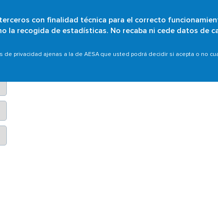
 terceros con finalidad técnica para el correcto funcionamien
Pasar
omo la recogida de estadísticas. No recaba ni cede datos de c
¿Quiénes somos?
Particulares
Organizaciones
Ámb
al
contenido
as de privacidad ajenas a la de AESA que usted podrá decidir si acepta o no c
No se han encontrado resultados para el criterio de búsqued
principal