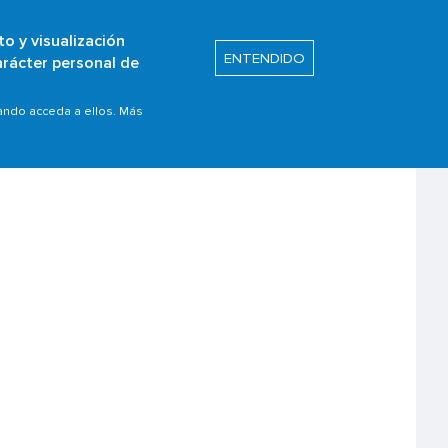
to y visualización
Buscar
ENTENDIDO
arácter personal de
itos
Prom. de Seguridad
uando acceda a ellos. Más
a utilizado.