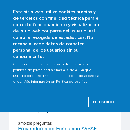
Este sitio web utiliza cookies propias y
Pasar
de terceros con finalidad técnica para el
al
correcto funcionamiento y visualización
contenido
Buscar
del sitio web por parte del usuario, así
principal
como la recogida de estadísticas. No
recaba ni cede datos de carácter
¿Quién emite la
personal de los usuarios sin su
conocimiento.
certificación AVSAF
Contiene enlaces a sitios web de terceros con
para peatones y
políticas de privacidad ajenas a la de AESA que
conductores?
usted podrá decidir si acepta o no cuando acceda a
ellos. Más información en
Política de cookies
La certificación AVSAF para peatones y
conductores la emite la Organización de
ENTENDIDO
Formación AVSAF tras la superación del
examen por parte del alumno.
ambitos preguntas
Proveedores de Formación AVSAF