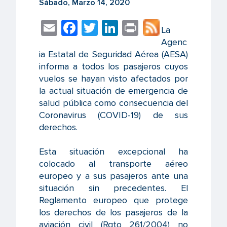
Sábado, Marzo 14, 2020
E
F
T
Li
Pr
La
m
ac
wi
n
in
Agenc
ia Estatal de Seguridad Aérea (AESA)
ail
e
tt
k
t
informa a todos los pasajeros cuyos
b
er
e
vuelos se hayan visto afectados por
o
dI
la actual situación de emergencia de
salud pública como consecuencia del
o
n
Coronavirus (COVID-19) de sus
k
derechos.
Esta situación excepcional ha
colocado al transporte aéreo
europeo y a sus pasajeros ante una
situación sin precedentes. El
Reglamento europeo que protege
los derechos de los pasajeros de la
aviación civil (Rgto 261/2004) no