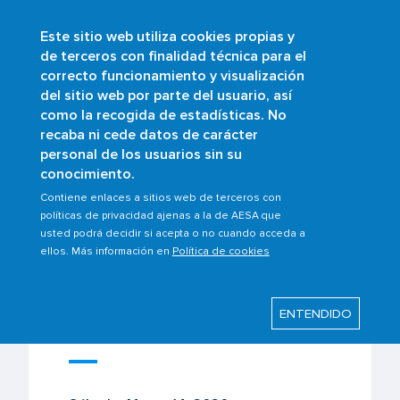
Este sitio web utiliza cookies propias y
Pasar
de terceros con finalidad técnica para el
al
correcto funcionamiento y visualización
contenido
Buscar
del sitio web por parte del usuario, así
principal
como la recogida de estadísticas. No
recaba ni cede datos de carácter
personal de los usuarios sin su
Última modificación: Miércoles, 18 Marzo
conocimiento.
2020
Contiene enlaces a sitios web de terceros con
políticas de privacidad ajenas a la de AESA que
Derechos de los
usted podrá decidir si acepta o no cuando acceda a
pasajeros ante la
ellos. Más información en
Política de cookies
situación de emergencia
por Coronavirus
ENTENDIDO