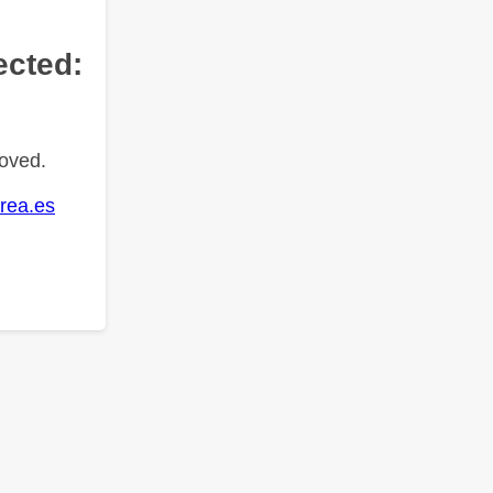
ected:
oved.
rea.es