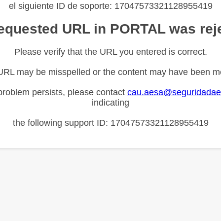
el siguiente ID de soporte: 17047573321128955419
equested URL in PORTAL was rej
Please verify that the URL you entered is correct.
URL may be misspelled or the content may have been m
 problem persists, please contact
cau.aesa@seguridadae
indicating
the following support ID: 17047573321128955419