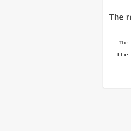
The r
The 
If the