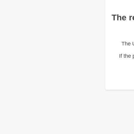
The r
The 
If the