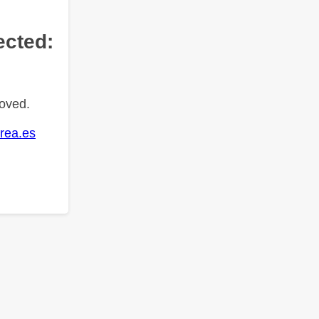
ected:
oved.
rea.es