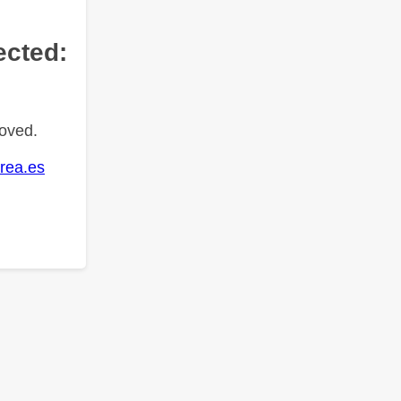
ected:
oved.
rea.es