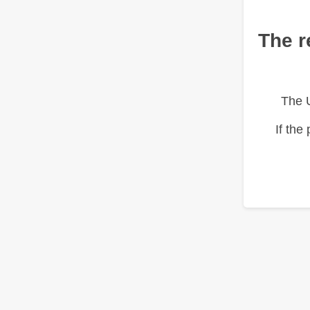
The r
The 
If the