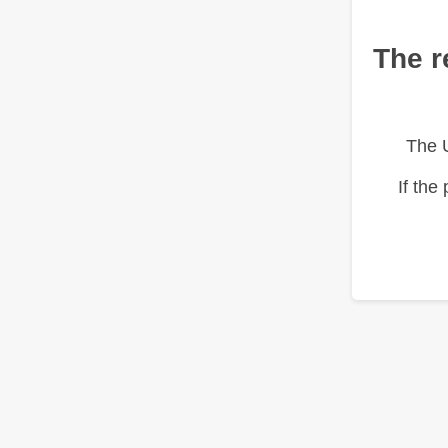
The r
The 
If the