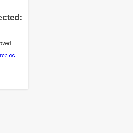
ected:
oved.
rea.es