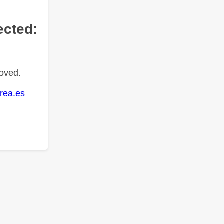
ected:
oved.
rea.es