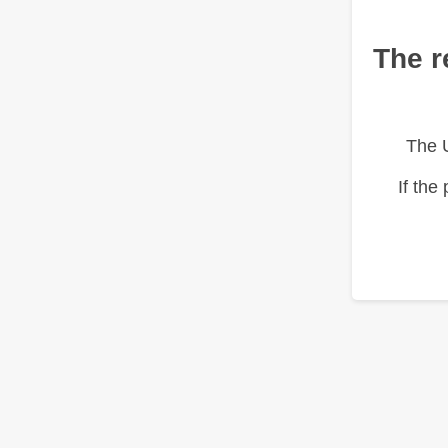
The r
The 
If the