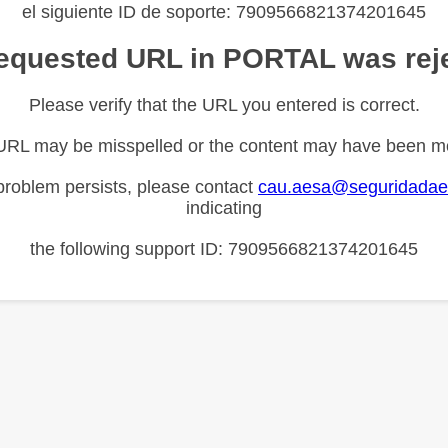
el siguiente ID de soporte: 7909566821374201645
equested URL in PORTAL was rej
Please verify that the URL you entered is correct.
URL may be misspelled or the content may have been m
 problem persists, please contact
cau.aesa@seguridadae
indicating
the following support ID: 7909566821374201645